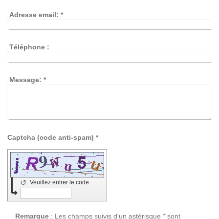
Adresse email:
*
Téléphone :
Message:
*
Captcha (code anti-spam) *
↺
Veuillez entrer le code.
Remarque
: Les champs suivis d'un astérisque
*
sont