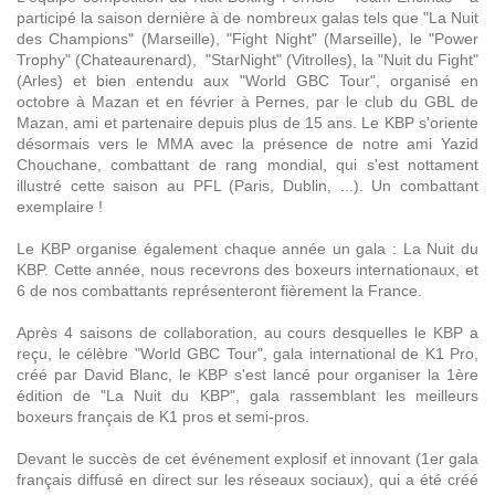
participé la saison dernière à de nombreux galas tels que "La Nuit
des Champions" (Marseille), "Fight Night" (Marseille), le "Power
Trophy" (Chateaurenard), "StarNight" (Vitrolles), la "Nuit du Fight"
(Arles) et bien entendu aux "World GBC Tour", organisé en
octobre à Mazan et en février à Pernes, par le club du GBL de
Mazan, ami et partenaire depuis plus de 15 ans. Le KBP s'oriente
désormais vers le MMA avec la présence de notre ami Yazid
Chouchane, combattant de rang mondial, qui s'est nottament
illustré cette saison au PFL (Paris, Dublin, ...). Un combattant
exemplaire !
Le KBP organise également chaque année un gala : La Nuit du
KBP. Cette année, nous recevrons des boxeurs internationaux, et
6 de nos combattants représenteront fièrement la France.
Après 4 saisons de collaboration, au cours desquelles le KBP a
reçu, le célèbre "World GBC Tour", gala international de K1 Pro,
créé par David Blanc, le KBP s'est lancé pour organiser la 1ère
édition de "La Nuit du KBP", gala rassemblant les meilleurs
boxeurs français de K1 pros et semi-pros.
Devant le succès de cet événement explosif et innovant (1er gala
français diffusé en direct sur les réseaux sociaux), qui a été créé