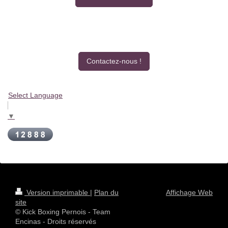
Contactez-nous !
Select Language
▼
Version imprimable
|
Plan du
Affichage Web
site
© Kick Boxing Pernois - Team
Encinas - Droits réservés