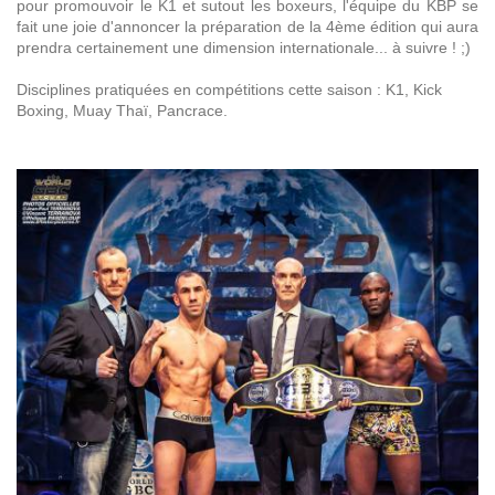
pour promouvoir le K1 et sutout les boxeurs, l'équipe du KBP se
fait une joie d'annoncer la préparation de la 4ème édition qui aura
prendra certainement une dimension internationale... à suivre ! ;)
Disciplines pratiquées en compétitions cette saison : K1, Kick
Boxing, Muay Thaï, Pancrace.