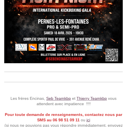
Les frères Encinas,
Seb Teamkbp
et
Thierry Teamkbp
vous
attendent avec impatience !!!!
Pour toute demande de renseignements, contactez nous par
SMS au 06 98 51 09 11
ou
ici
(si nous ne pouvions pas vous répondre immédiatement, envoyez